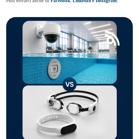
Puoi trovarci anche su
Facebook
,
LinkedIn
e
Instagram
.