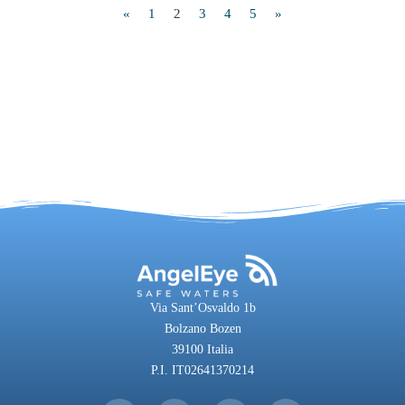
«
1
2
3
4
5
»
Via Sant’Osvaldo 1b
Bolzano Bozen
39100 Italia
P.I. IT02641370214