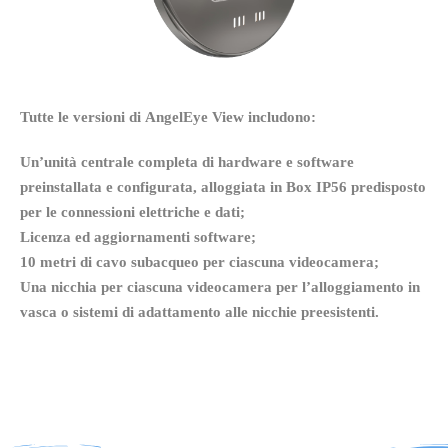
Tutte le versioni di AngelEye View includono:
AngelEye View
Un’unità centrale completa di hardware e software
1 Camera Subacquea
preinstallata e configurata,
alloggiata in Box IP56 predisposto
per le connessioni elettriche e dati;
Ordina >
Licenza ed a
ggiornamenti software;
10 metri di cavo subacqueo per ciascuna videocamera;
Una nicchia per ciascuna videocamera per l’alloggiamento in
vasca o sistemi di adattamento alle nicchie
preesistenti.