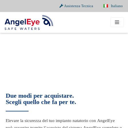
Assistenza Tecnica
Italiano
Vai
al
contenuto
Due modi per acquistare.
Scegli quello che fa per te.
Elevare la sicurezza del tuo impianto natatorio con AngelEye
può avvenire tramite l’acquisto del sistema AngelEye completo o