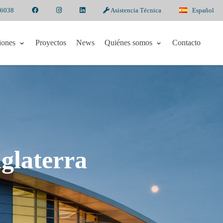
 6038
Asistencia Técnica
Español
iones
Proyectos
News
Quiénes somos
Contacto
nglaterra