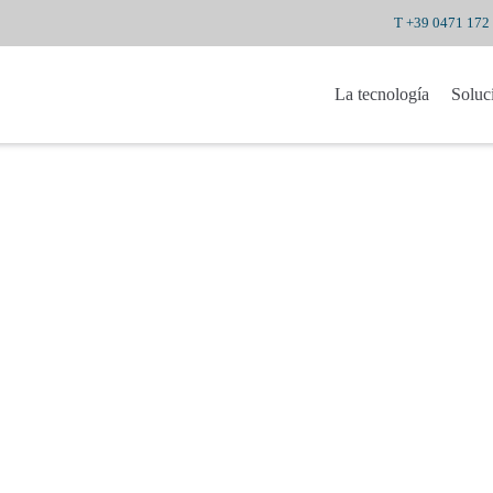
T +39 0471 172
La tecnología
Soluc