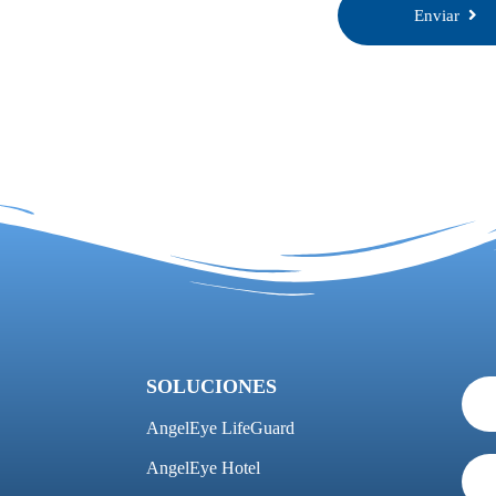
Enviar
SOLUCIONES
AngelEye LifeGuard
AngelEye Hotel