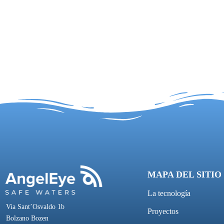
MAPA DEL SITIO
La tecnología
Via Sant’Osvaldo 1b
Proyectos
Bolzano Bozen