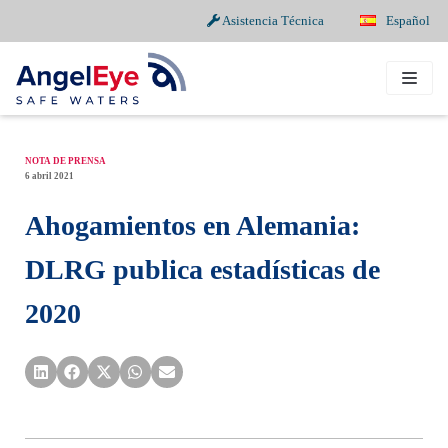
Asistencia Técnica
Español
Saltar
al
contenido
NOTA DE PRENSA
6 abril 2021
Ahogamientos en Alemania:
DLRG publica estadísticas de
2020