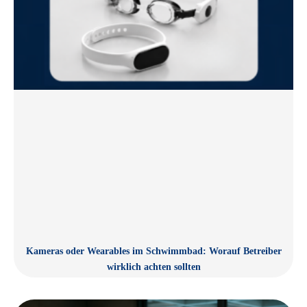
Kameras oder Wearables im Schwimmbad: Worauf Betreiber
wirklich achten sollten