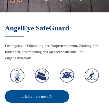
AngelEye LifeGuard
AngelEye SafeGuard
Maximale Sicherheit
für öffentliche Schwimmbäder.
Lösungen zur Erkennung der Körpertemperatur, Zählung der
Erfahren Sie mehr
Badenden, Überprüfung des Menschenauflaufs und
Zugangskontrolle.
Screening
Control
Control
Control
Thermal
Density
Distancing
Access
Erfahren Sie mehr