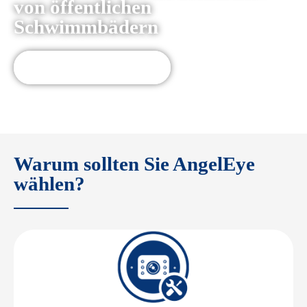
von öffentlichen
Schwimmbädern
AngelEye LifeGuard
Warum sollten Sie AngelEye
wählen?