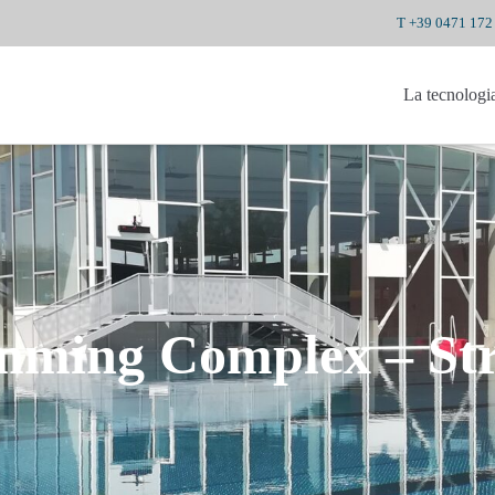
T +39 0471 172
La tecnologi
mming Complex – Str