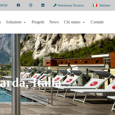
 6038
Assistenza Tecnica
Italiano
a
Soluzioni
Progetti
News
Chi siamo
Contatti
rda, Italia