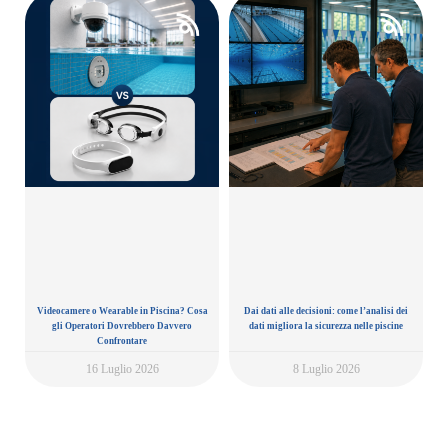
Videocamere o Wearable in Piscina? Cosa
Dai dati alle decisioni: come l’analisi dei
gli Operatori Dovrebbero Davvero
dati migliora la sicurezza nelle piscine
Confrontare
16 Luglio 2026
8 Luglio 2026