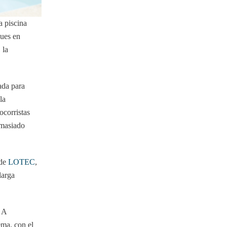
a piscina
ques en
 la
ada para
la
ocorristas
emasiado
 de
LOTEC
,
larga
 A
ema, con el