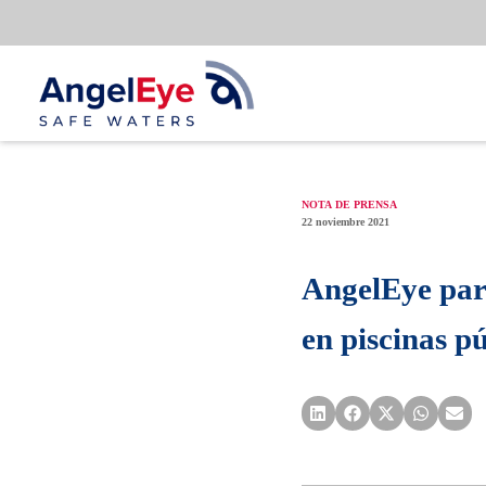
Saltar
al
contenido
NOTA DE PRENSA
22 noviembre 2021
AngelEye part
en piscinas p