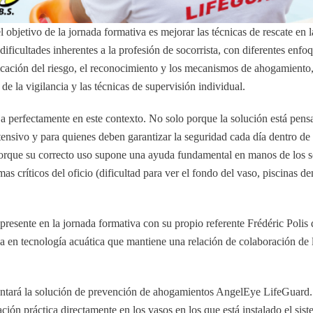
el objetivo de la jornada formativa es mejorar las técnicas de rescate en l
ificultades inherentes a la profesión de socorrista, con diferentes enfo
ación del riesgo, el reconocimiento y los mecanismos de ahogamiento,
de la vigilancia y las técnicas de supervisión individual.
a perfectamente en este contexto. No solo porque la solución está pens
tensivo y para quienes deben garantizar la seguridad cada día dentro de 
porque su correcto uso supone una ayuda fundamental en manos de los s
mas críticos del oficio (dificultad para ver el fondo del vaso, piscinas d
presente en la jornada formativa con su propio referente Frédéric Polis
a en tecnología acuática que mantiene una relación de colaboración de 
sentará la solución de prevención de ahogamientos AngelEye LifeGuard.
ión práctica directamente en los vasos en los que está instalado el sist