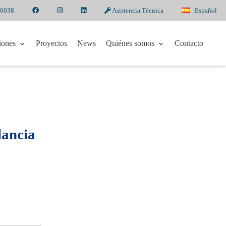
 6038
Asistencia Técnica
Español
iones
Proyectos
News
Quiénes somos
Contacto
lancia