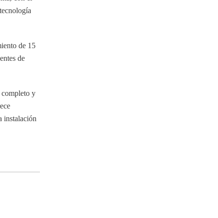
 tecnología
miento de 15
entes de
o completo y
rece
a instalación