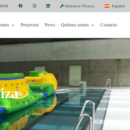
 6038
Asistencia Técnica
Español
iones
Proyectos
News
Quiénes somos
Contacto
iza