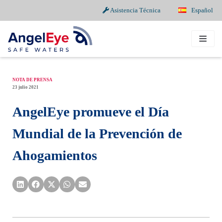
Asistencia Técnica
Español
Saltar
al
contenido
NOTA DE PRENSA
23 julio 2021
AngelEye promueve el Día
Mundial de la Prevención de
Ahogamientos