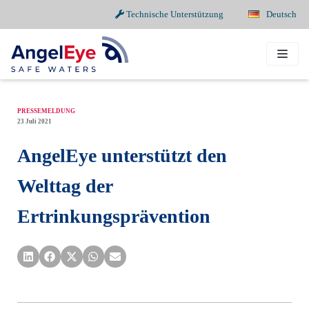
Technische Unterstützung
Deutsch
Zum
Inhalt
springen
PRESSEMELDUNG
23 Juli 2021
AngelEye unterstützt den
Welttag der
Ertrinkungsprävention