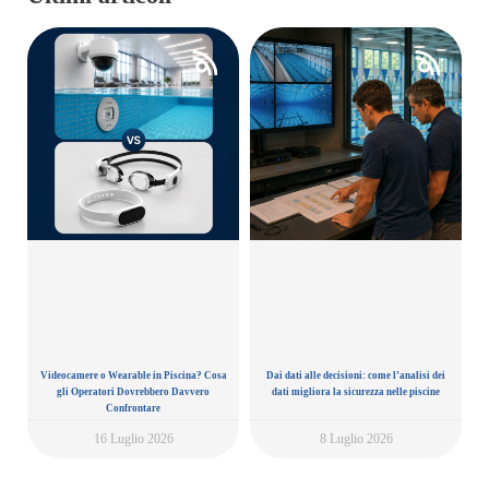
Videocamere o Wearable in Piscina? Cosa
Dai dati alle decisioni: come l’analisi dei
gli Operatori Dovrebbero Davvero
dati migliora la sicurezza nelle piscine
Confrontare
16 Luglio 2026
8 Luglio 2026