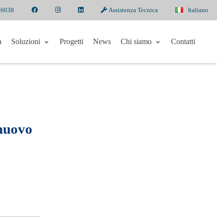
 6038
Assistenza Tecnica
Italiano
a
Soluzioni
Progetti
News
Chi siamo
Contatti
 nuovo