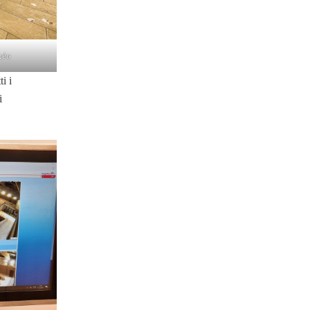
néo
i i
i