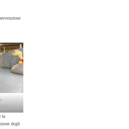
 prevenzione
eb
 Linéo
 la
azione degli