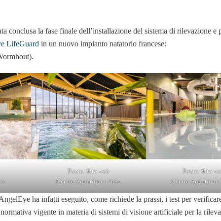
ta conclusa la fase finale dell’installazione del sistema di rilevazione e
e LifeGuard
in un nuovo impianto natatorio francese:
ormhout).
Fonte: Sito web
Fonte: Sito w
éo
Centre Aquatique Linéo
Centre Aquatique
AngelEye ha infatti eseguito, come richiede la prassi, i test per verificare
normativa vigente in materia di sistemi di visione artificiale per la rilev