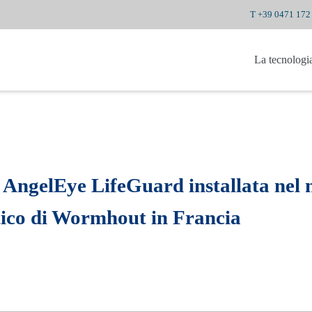
T +39 0471 172
La tecnologi
 AngelEye LifeGuard installata nel
tico di Wormhout in Francia