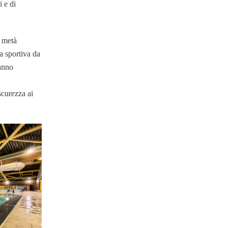
i e di
a metà
a sportiva da
ranno
curezza ai