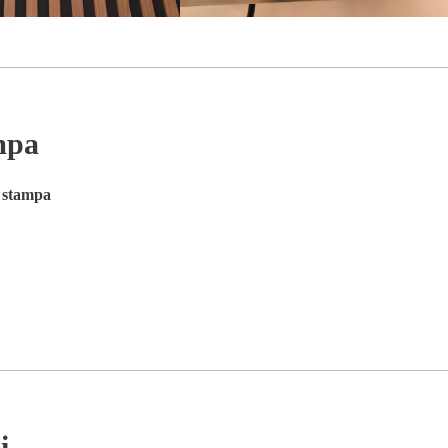
mpa
a stampa
i