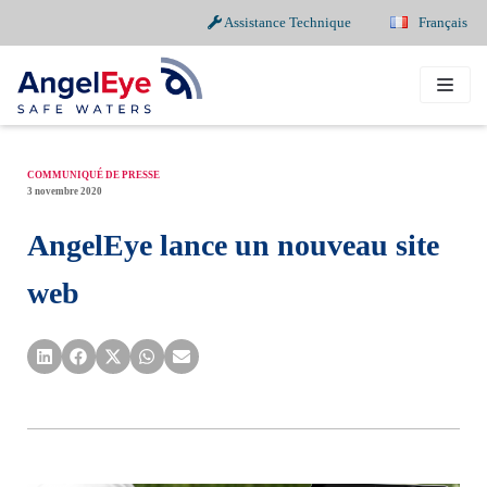
Assistance Technique
Français
Aller
au
contenu
COMMUNIQUÉ DE PRESSE
3 novembre 2020
AngelEye lance un nouveau site
web