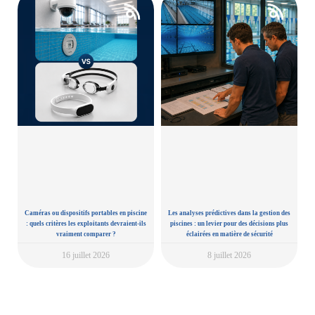
Caméras ou dispositifs portables en piscine
Les analyses prédictives dans la gestion des
: quels critères les exploitants devraient-ils
piscines : un levier pour des décisions plus
vraiment comparer ?
éclairées en matière de sécurité
16 juillet 2026
8 juillet 2026