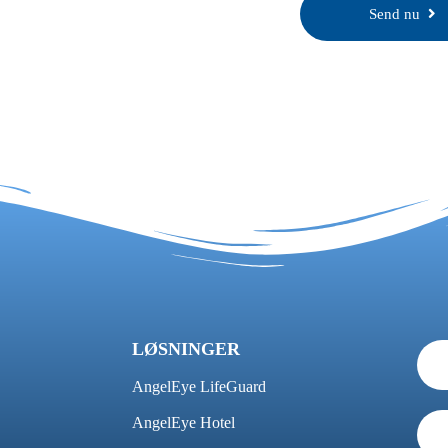
Send nu
LØSNINGER
AngelEye LifeGuard
AngelEye Hotel