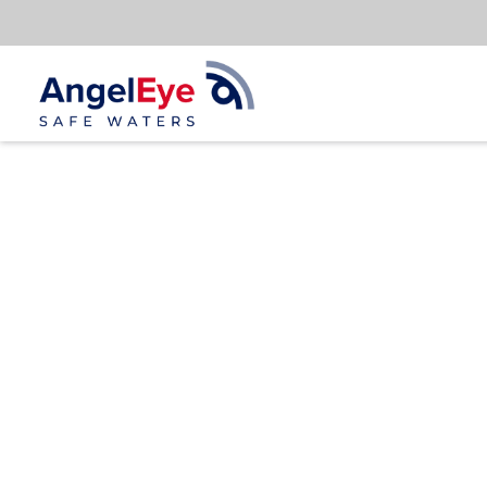
Spring
til
indhold