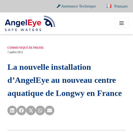
Assistance Technique
Français
Aller
au
contenu
COMMUNIQUÉ DE PRESSE
7 juillet 2021
La nouvelle installation
d’AngelEye au nouveau centre
aquatique de Longwy en France