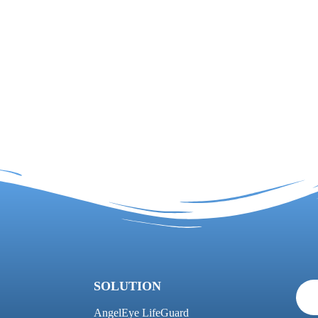
SOLUTION
AngelEye LifeGuard