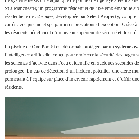
Le système de sécurité aquatique de pointe d’AngelEye a été installé
St
à Manchester, un programme résidentiel de luxe emblématique situ
résidentielle de 32 étages, développée par
Select Property
, compren
carrés avec piscine et spa parmi ses prestations d’exception. Grâce à
les résidents bénéficient d’un niveau supérieur de sécurité et de séréni
La piscine de One Port St est désormais protégée par un
système av
l’intelligence artificielle, conçu pour renforcer la sécurité des nageu
les schémas d’activité dans l’eau et identifie en quelques secondes d
prolongée. En cas de détection d’un incident potentiel, une alerte mu
permettant à l’équipe sur place d’intervenir rapidement et d’offrir une
résidents.