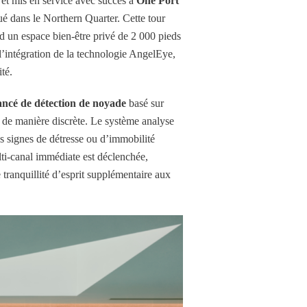
 et mis en service avec succès à
One Port
é dans le Northern Quarter. Cette tour
d un espace bien-être privé de 2 000 pieds
 l’intégration de la technologie AngelEye,
té.
ancé de détection de noyade
basé sur
rs de manière discrète. Le système analyse
es signes de détresse ou d’immobilité
lti-canal immédiate est déclenchée,
 tranquillité d’esprit supplémentaire aux