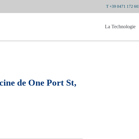
T +39 0471 172 60
La Technologie
scine de One Port St,