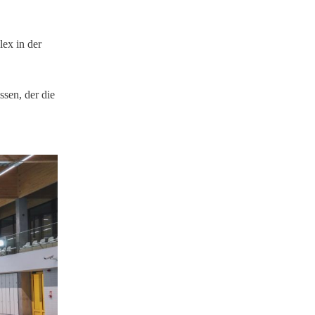
x in der
sen, der die