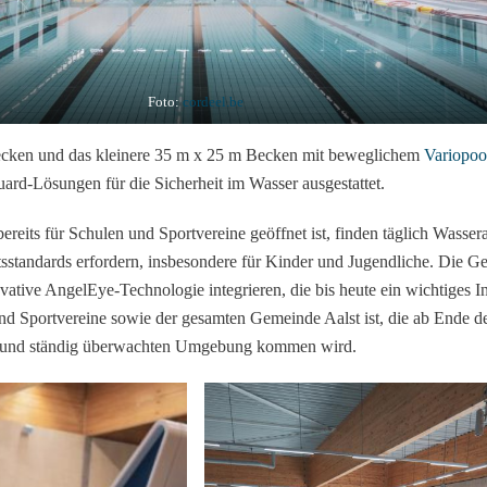
Foto:
cordeel.be
cken und das kleinere 35 m x 25 m Becken mit beweglichem
Variopoo
rd-Lösungen für die Sicherheit im Wasser ausgestattet.
reits für Schulen und Sportvereine geöffnet ist, finden täglich Wassera
eitsstandards erfordern, insbesondere für Kinder und Jugendliche. Die 
ovative AngelEye-Technologie integrieren, die bis heute ein wichtiges I
d Sportvereine sowie der gesamten Gemeinde Aalst ist, die ab Ende d
n und ständig überwachten Umgebung kommen wird.