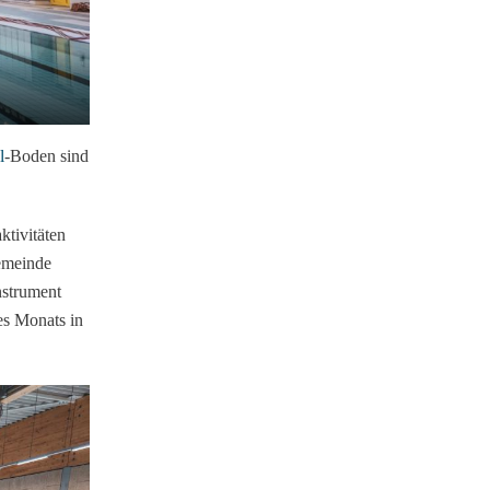
l
-Boden sind
ktivitäten
Gemeinde
nstrument
es Monats in